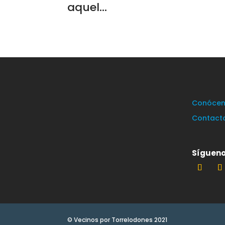
aquel...
Conócen
Contact
Sígueno
© Vecinos por Torrelodones 2021