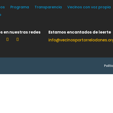
os
Programa
Transparencia
Vecinos con voz propia
o
s en nuestras redes
Estamos encantados de leerte
info@vecinosportorrelodones.or
Polít