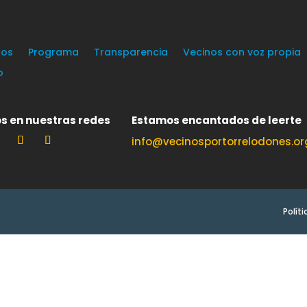
os
Programa
Transparencia
Vecinos con voz propia
o
s en nuestras redes
Estamos encantados de leerte
info@vecinosportorrelodones.or
Polít